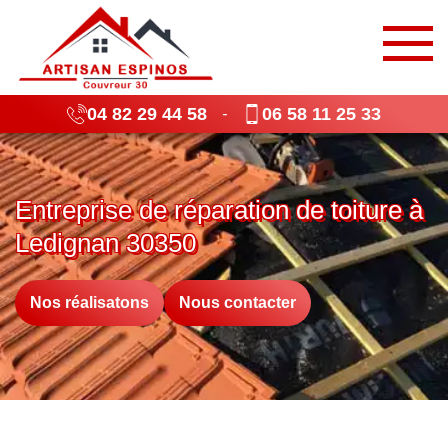
04 82 29 44 58
06 58 11 25 33
-
Entreprise de réparation de toiture à
Ledignan 30350
Nos réalisatons
Nous contacter