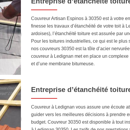
Entreprise d’étanchéité toitu
Couvreur Artisan Espinos à 30350 est à votre ent
finesse les travaux d’étanchéité de votre toit à L
ardoises), l’étanchéité toiture est assurée par u
Pour les toitures industrielles, ce qui est le plus
nos couvreurs 30350 est la tôle d’acier nervurée.
couvreur à Ledignan met en place un complexe i
et d’une membrane bitumeuse.
Entreprise d’étanchéité toitur
Couvreur à Ledignan vous assure une écoute att
guider vers les meilleures décisions à prendre en
budget. Couvreur 30350 est disponible à tout inst
à Ledignan 30350. Les tarifs de nos prestations v