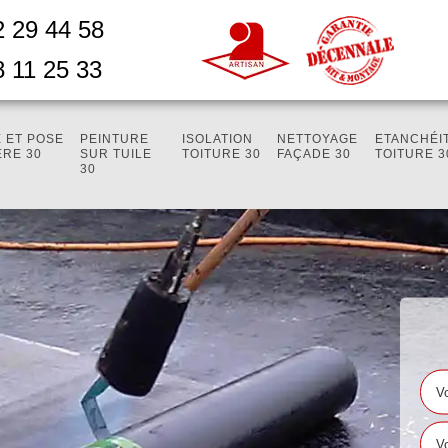
2 29 44 58
8 11 25 33
 ET POSE
PEINTURE
ISOLATION
NETTOYAGE
ETANCHÉI
ÈRE 30
SUR TUILE
TOITURE 30
FAÇADE 30
TOITURE 3
30