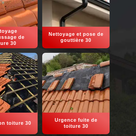
toyage
Nettoyage et pose de
ssage de
gouttière 30
ture 30
Urgence fuite de
on toiture 30
toiture 30