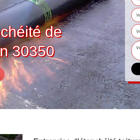
nchéité de
an 30350