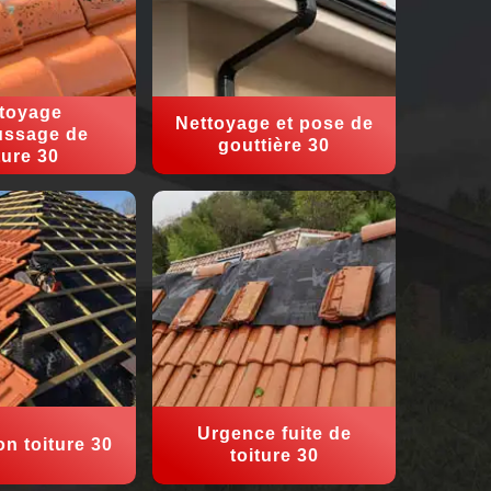
toyage
Nettoyage et pose de
ssage de
gouttière 30
ture 30
Urgence fuite de
on toiture 30
toiture 30