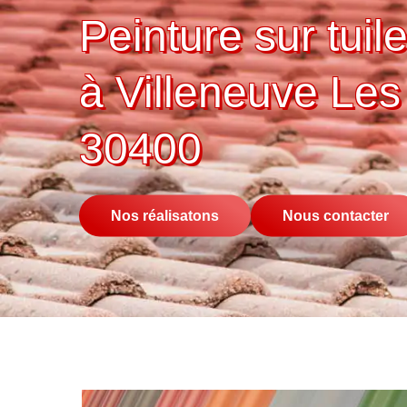
Peinture sur tuile
à Villeneuve Les
30400
Nos réalisatons
Nous contacter