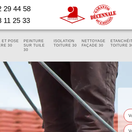
2 29 44 58
8 11 25 33
 ET POSE
PEINTURE
ISOLATION
NETTOYAGE
ETANCHÉI
ÈRE 30
SUR TUILE
TOITURE 30
FAÇADE 30
TOITURE 3
30