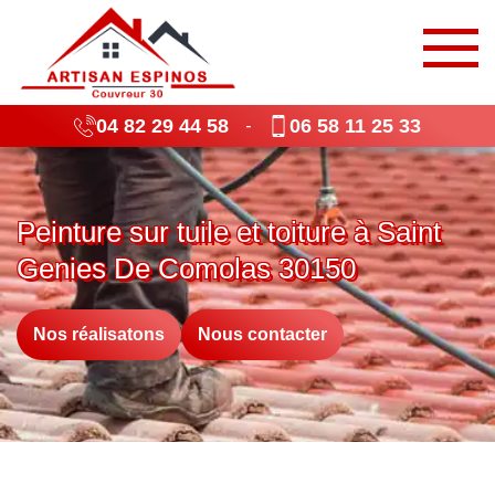
04 82 29 44 58
06 58 11 25 33
-
Peinture sur tuile et toiture à Saint
Genies De Comolas 30150
Nos réalisatons
Nous contacter