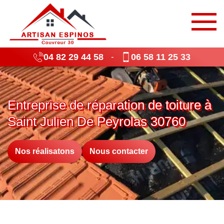
04 82 29 44 58
06 58 11 25 33
-
Entreprise de réparation de toiture à
Saint Julien De Peyrolas 30760
Nos réalisatons
Nous contacter