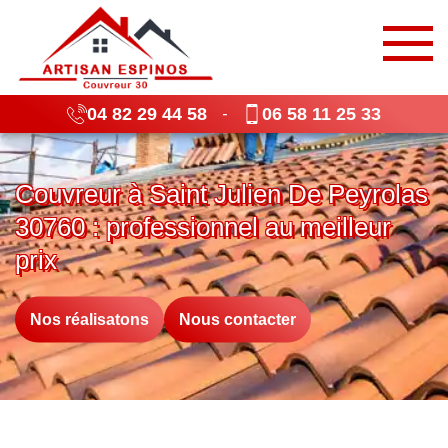
04 82 29 44 58
06 58 11 25 33
-
Couvreur à Saint Julien De Peyrolas
30760 : professionnel au meilleur
prix
Nos réalisatons
Nous contacter