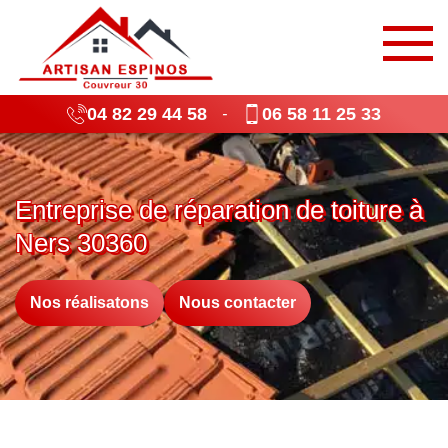
04 82 29 44 58
06 58 11 25 33
-
Entreprise de réparation de toiture à
Ners 30360
Nos réalisatons
Nous contacter