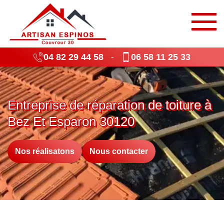
04 82 29 44 58
06 58 11 25 33
-
Entreprise de réparation de toiture à
Bez Et Esparon 30120
Nos réalisatons
Nous contacter