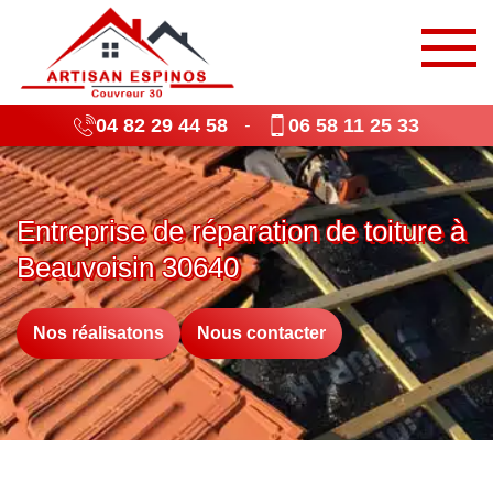
04 82 29 44 58
06 58 11 25 33
-
Entreprise de réparation de toiture à
Beauvoisin 30640
Nos réalisatons
Nous contacter