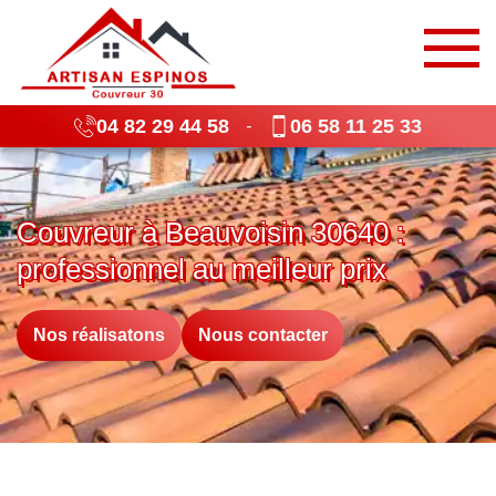
04 82 29 44 58
06 58 11 25 33
-
Couvreur à Beauvoisin 30640 :
professionnel au meilleur prix
Nos réalisatons
Nous contacter