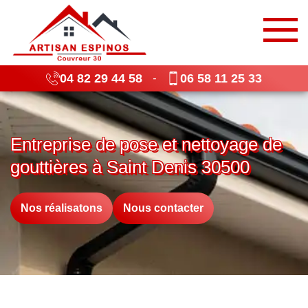
04 82 29 44 58
06 58 11 25 33
-
Entreprise de pose et nettoyage de
gouttières à Saint Denis 30500
Nos réalisatons
Nous contacter