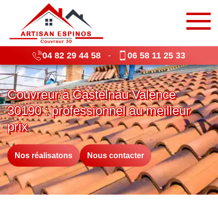
04 82 29 44 58
06 58 11 25 33
-
Couvreur à Castelnau Valence
30190 : professionnel au meilleur
prix
Nos réalisatons
Nous contacter