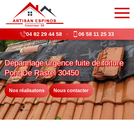
04 82 29 44 58
06 58 11 25 33
-
Dépannage urgence fuite de toiture
Pont De Rastel 30450
Nos réalisatons
Nous contacter