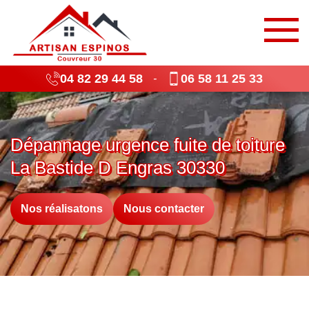
04 82 29 44 58
06 58 11 25 33
-
Dépannage urgence fuite de toiture
La Bastide D Engras 30330
Nos réalisatons
Nous contacter