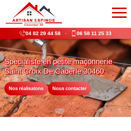
04 82 29 44 58
06 58 11 25 33
-
Spécialiste en petite maçonnerie
Saint Croix De Caderle 30460
Nos réalisatons
Nous contacter