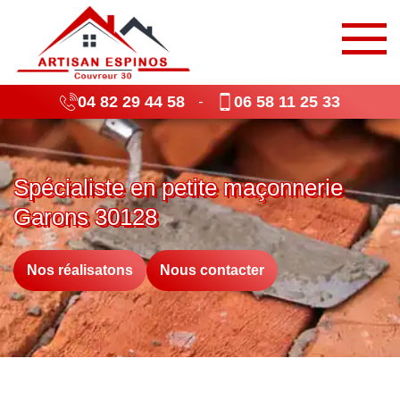
04 82 29 44 58
06 58 11 25 33
-
Spécialiste en petite maçonnerie
Garons 30128
Nos réalisatons
Nous contacter