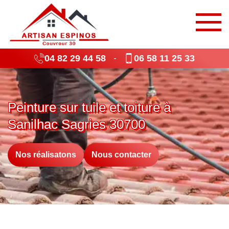
04 82 29 44 58
06 58 11 25 33
-
Peinture sur tuile et toiture à
Sanilhac Sagries 30700
Nos réalisatons
Nous contacter