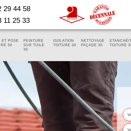
2 29 44 58
8 11 25 33
 ET POSE
PEINTURE
ISOLATION
NETTOYAGE
ETANCHÉI
ÈRE 30
SUR TUILE
TOITURE 30
FAÇADE 30
TOITURE 3
30