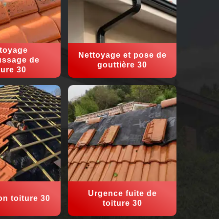
toyage
Nettoyage et pose de
ssage de
gouttière 30
ture 30
Urgence fuite de
on toiture 30
toiture 30