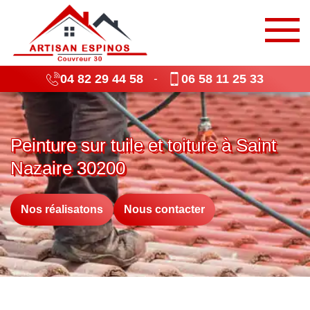
04 82 29 44 58
06 58 11 25 33
-
Peinture sur tuile et toiture à Saint
Nazaire 30200
Nos réalisatons
Nous contacter