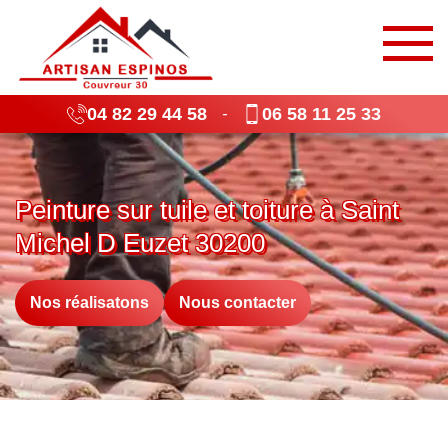
04 82 29 44 58
06 58 11 25 33
-
Peinture sur tuile et toiture à Saint
Michel D Euzet 30200
Nos réalisatons
Nous contacter