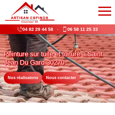
04 82 29 44 58
06 58 11 25 33
-
Peinture sur tuile et toiture à Saint
Jean Du Gard 30270
Nos réalisatons
Nous contacter