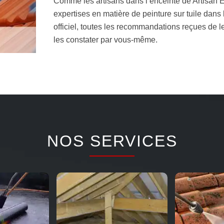
Comme les artisans dans l’enceinte de Artisan 
expertises en matière de peinture sur tuile dans 
officiel, toutes les recommandations reçues de l
les constater par vous-même.
NOS SERVICES