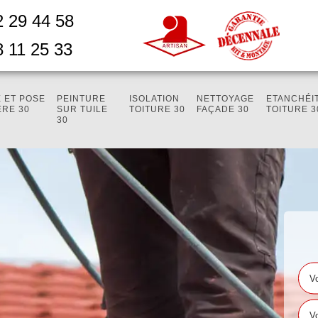
2 29 44 58
8 11 25 33
 ET POSE
PEINTURE
ISOLATION
NETTOYAGE
ETANCHÉI
ÈRE 30
SUR TUILE
TOITURE 30
FAÇADE 30
TOITURE 3
30