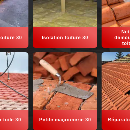
Net
oiture 30
Isolation toiture 30
demou
toi
 tuile 30
Petite maçonnerie 30
Réparati