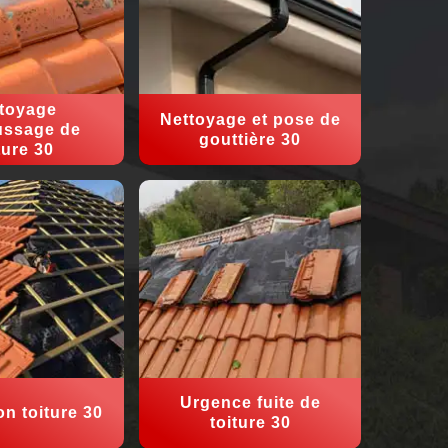
toyage
Nettoyage et pose de
ssage de
gouttière 30
ture 30
Urgence fuite de
on toiture 30
toiture 30