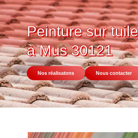
Peinture sur tuile
à Mus 30121
Nos réalisatons
Nous contacter