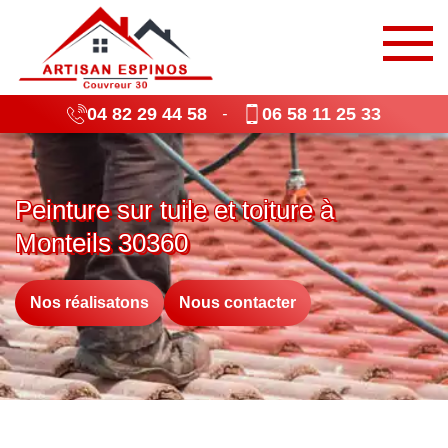
04 82 29 44 58
06 58 11 25 33
-
Peinture sur tuile et toiture à
Monteils 30360
Nos réalisatons
Nous contacter