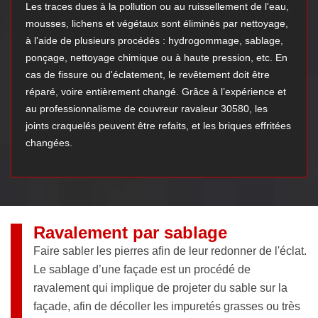
Les traces dues à la pollution ou au ruissellement de l'eau,
mousses, lichens et végétaux sont éliminés par nettoyage,
à l'aide de plusieurs procédés : hydrogommage, sablage,
ponçage, nettoyage chimique ou à haute pression, etc. En
cas de fissure ou d'éclatement, le revêtement doit être
réparé, voire entièrement changé. Grâce à l’expérience et
au professionnalisme de couvreur ravaleur 30580, les
joints craquelés peuvent être refaits, et les briques effritées
changées.
Ravalement par sablage
Faire sabler les pierres afin de leur redonner de l'éclat.
Le sablage d’une façade est un procédé de
ravalement qui implique de projeter du sable sur la
façade, afin de décoller les impuretés grasses ou très