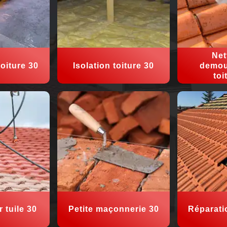
Net
oiture 30
Isolation toiture 30
demou
toi
 tuile 30
Petite maçonnerie 30
Réparati