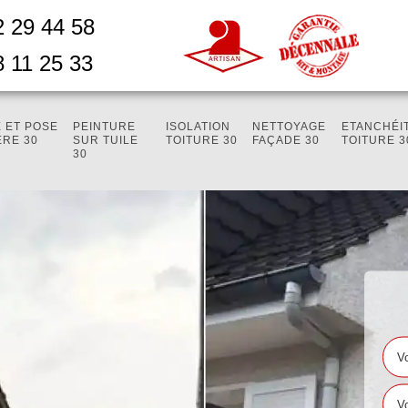
2 29 44 58
8 11 25 33
 ET POSE
PEINTURE
ISOLATION
NETTOYAGE
ETANCHÉI
ÈRE 30
SUR TUILE
TOITURE 30
FAÇADE 30
TOITURE 3
30