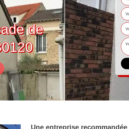
çade de
30120
Une entreprise recommandée 