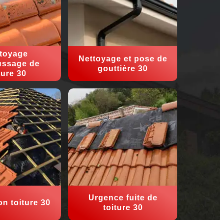
toyage
Nettoyage et pose de
ssage de
gouttière 30
ture 30
Urgence fuite de
on toiture 30
toiture 30