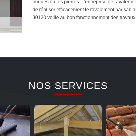
briques ou les pierres. L’entreprise de ravalem
de réaliser efficacement le ravalement par sab
30120 veille au bon fonctionnement des travaux e
NOS SERVICES