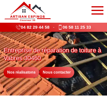
04 82 29 44 58
06 58 11 25 33
-
Entreprise de réparation de toiture à
Vabres 30460
Nos réalisatons
Nous contacter