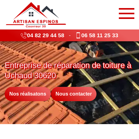
04 82 29 44 58
06 58 11 25 33
-
Entreprise de réparation de toiture à
Uchaud 30620
Nos réalisatons
Nous contacter