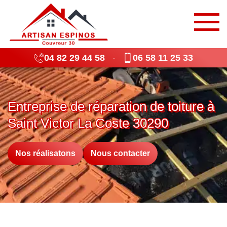
04 82 29 44 58
06 58 11 25 33
-
Entreprise de réparation de toiture à
Saint Victor La Coste 30290
Nos réalisatons
Nous contacter