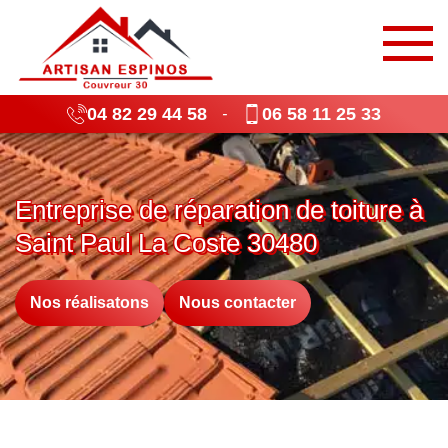
04 82 29 44 58
06 58 11 25 33
-
Entreprise de réparation de toiture à
Saint Paul La Coste 30480
Nos réalisatons
Nous contacter