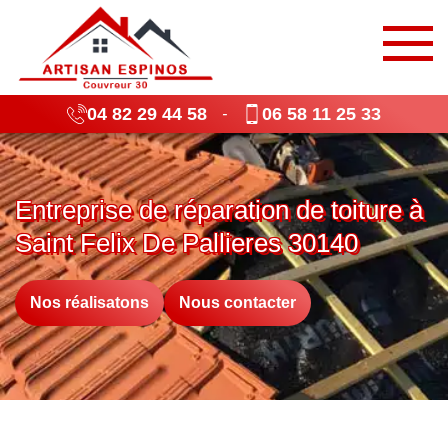
04 82 29 44 58
06 58 11 25 33
-
Entreprise de réparation de toiture à
Saint Felix De Pallieres 30140
Nos réalisatons
Nous contacter