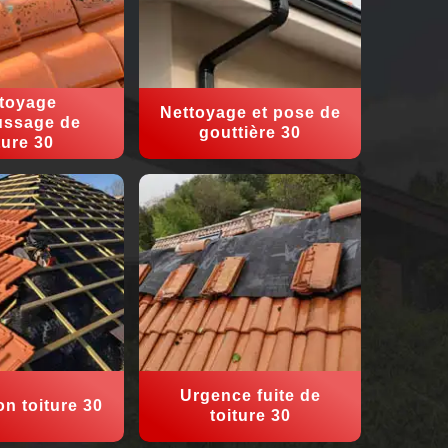
toyage
Nettoyage et pose de
ssage de
gouttière 30
ture 30
Urgence fuite de
on toiture 30
toiture 30