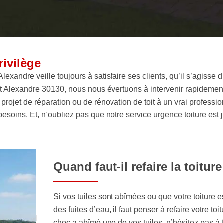
rivilège
lexandre veille toujours à satisfaire ses clients, qu’il s’agisse d’
int Alexandre 30130, nous nous évertuons à intervenir rapidement
 projet de réparation ou de rénovation de toit à un vrai professi
esoins. Et, n’oubliez pas que notre service urgence toiture est 
Quand faut-il refaire la toiture
Si vos tuiles sont abîmées ou que votre toiture es
des fuites d’eau, il faut penser à refaire votre toit
choc a abîmé une de vos tuiles, n’hésitez pas à 