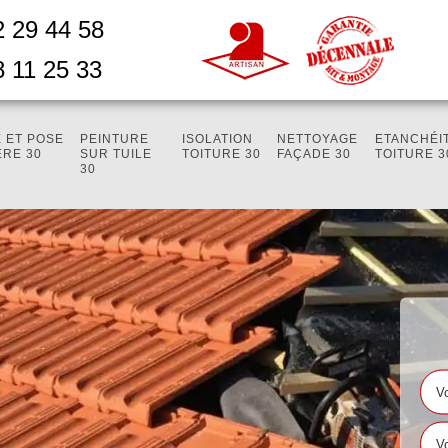
2 29 44 58
8 11 25 33
 ET POSE
PEINTURE
ISOLATION
NETTOYAGE
ETANCHÉI
ÈRE 30
SUR TUILE
TOITURE 30
FAÇADE 30
TOITURE 3
30