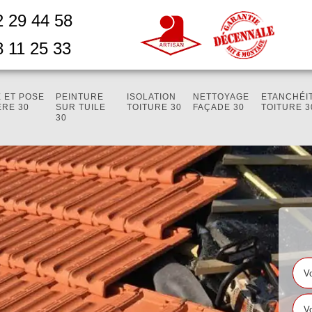
2 29 44 58
8 11 25 33
 ET POSE
PEINTURE
ISOLATION
NETTOYAGE
ETANCHÉI
ÈRE 30
SUR TUILE
TOITURE 30
FAÇADE 30
TOITURE 3
30