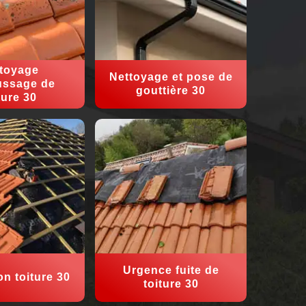
toyage
Nettoyage et pose de
ssage de
gouttière 30
ture 30
Urgence fuite de
on toiture 30
toiture 30