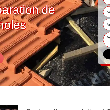
paration de
noles