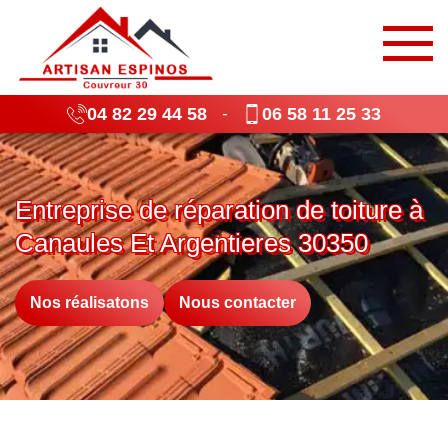
04 82 29 44 58
06 58 11 25 33
-
Entreprise de réparation de toiture à
Canaules Et Argentieres 30350
Nos réalisatons
Nous contacter