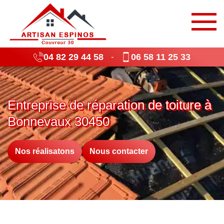
04 82 29 44 58
06 58 11 25 33
-
Entreprise de réparation de toiture à
Bonnevaux 30450
Nos réalisatons
Nous contacter