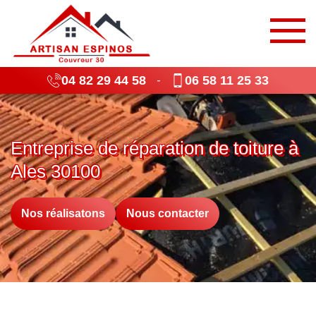
04 82 29 44 58
06 58 11 25 33
-
Entreprise de réparation de toiture à
Ales 30100
Nos réalisatons
Nous contacter