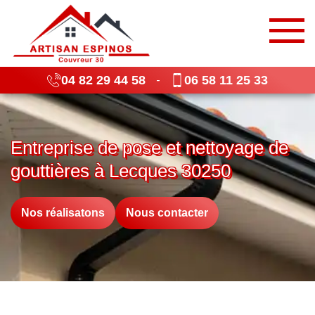
04 82 29 44 58
06 58 11 25 33
-
Entreprise de pose et nettoyage de
gouttières à Lecques 30250
Nos réalisatons
Nous contacter