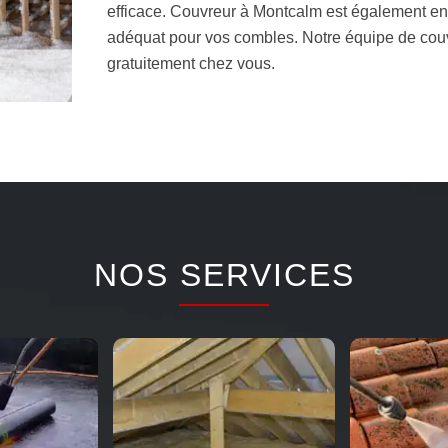
efficace. Couvreur à Montcalm est également en 
adéquat pour vos combles. Notre équipe de cou
gratuitement chez vous.
NOS SERVICES