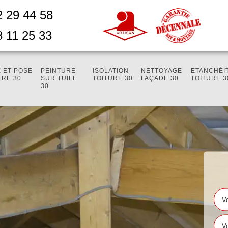
2 29 44 58
8 11 25 33
 ET POSE
PEINTURE
ISOLATION
NETTOYAGE
ETANCHÉI
ÈRE 30
SUR TUILE
TOITURE 30
FAÇADE 30
TOITURE 3
30