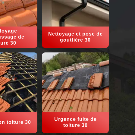
toyage
Nettoyage et pose de
ssage de
gouttière 30
ture 30
Urgence fuite de
on toiture 30
toiture 30