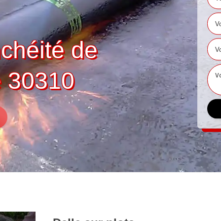
nchéité de
e 30310