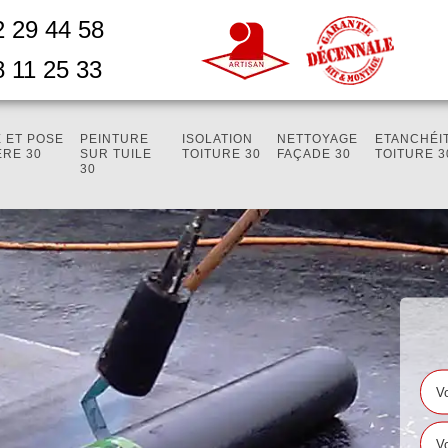
2 29 44 58
8 11 25 33
 ET POSE
PEINTURE
ISOLATION
NETTOYAGE
ETANCHÉI
ÈRE 30
SUR TUILE
TOITURE 30
FAÇADE 30
TOITURE 3
30