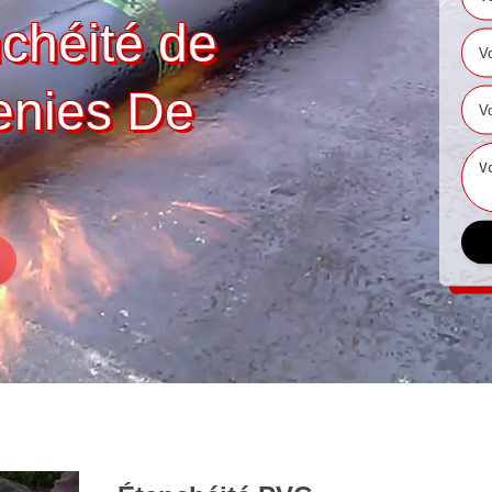
nchéité de
Genies De