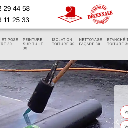
2 29 44 58
8 11 25 33
 ET POSE
PEINTURE
ISOLATION
NETTOYAGE
ETANCHÉI
ÈRE 30
SUR TUILE
TOITURE 30
FAÇADE 30
TOITURE 3
30