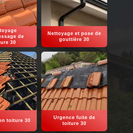
toyage
Nettoyage et pose de
ssage de
gouttière 30
ture 30
Urgence fuite de
on toiture 30
toiture 30