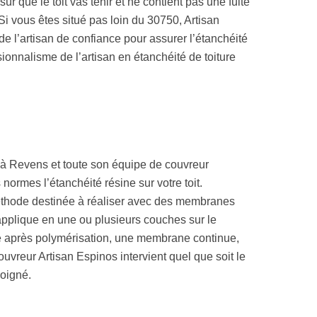
sûr que le toit vas tenir et ne contient pas une fuite
 Si vous êtes situé pas loin du 30750, Artisan
e l’artisan de confiance pour assurer l’étanchéité
sionnalisme de l’artisan en étanchéité de toiture
s à Revens et toute son équipe de couvreur
normes l’étanchéité résine sur votre toit.
méthode destinée à réaliser avec des membranes
applique en une ou plusieurs couches sur le
me après polymérisation, une membrane continue,
couvreur Artisan Espinos intervient quel que soit le
soigné.