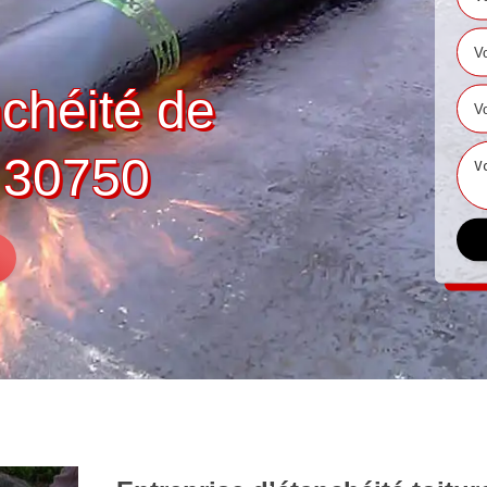
nchéité de
s 30750