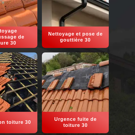
toyage
Nettoyage et pose de
ssage de
gouttière 30
ture 30
Urgence fuite de
on toiture 30
toiture 30