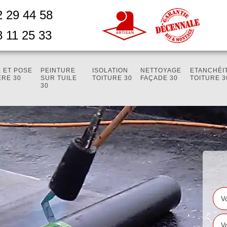
2 29 44 58
8 11 25 33
 ET POSE
PEINTURE
ISOLATION
NETTOYAGE
ETANCHÉI
ÈRE 30
SUR TUILE
TOITURE 30
FAÇADE 30
TOITURE 3
30