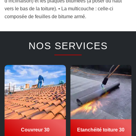
d’inclinaison) et les plaques bitumées (à poser du haut
vers le bas de la toiture). • La multicouche : celle-ci
composée de feuilles de bitume armé.
NOS SERVICES
Couvreur 30
Etanchéité toiture 30