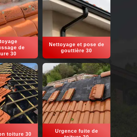
toyage
Nettoyage et pose de
ssage de
gouttière 30
ture 30
Urgence fuite de
on toiture 30