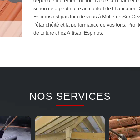
dépend entièrement du toit. De ce fait il faut être 
si non cela peut nuire au confort de l’habitation.
Espinos est pas loin de vous à Molieres Sur Cez
l’étanchéité et la performance de vos toits. Prof
de toiture chez Artisan Espinos.
NOS SERVICES