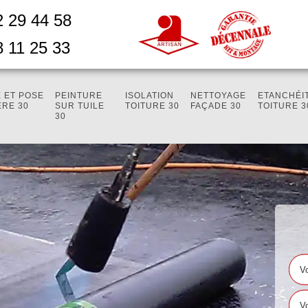
2 29 44 58
8 11 25 33
 ET POSE
PEINTURE
ISOLATION
NETTOYAGE
ETANCHÉI
ÈRE 30
SUR TUILE
TOITURE 30
FAÇADE 30
TOITURE 3
30