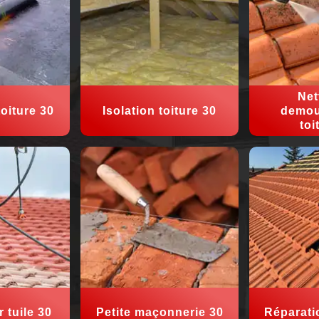
Net
oiture 30
Isolation toiture 30
demou
toi
 tuile 30
Petite maçonnerie 30
Réparati