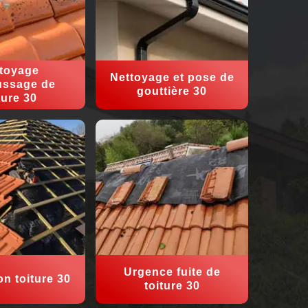
toyage
Nettoyage et pose de
ssage de
gouttière 30
ture 30
Urgence fuite de
on toiture 30
toiture 30