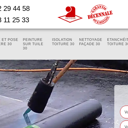
2 29 44 58
8 11 25 33
 ET POSE
PEINTURE
ISOLATION
NETTOYAGE
ETANCHÉI
ÈRE 30
SUR TUILE
TOITURE 30
FAÇADE 30
TOITURE 3
30