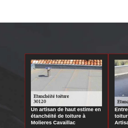
Un artisan de haut estime en
Entre
étanchéité de toiture à
toitu
Molieres Cavaillac
Artis