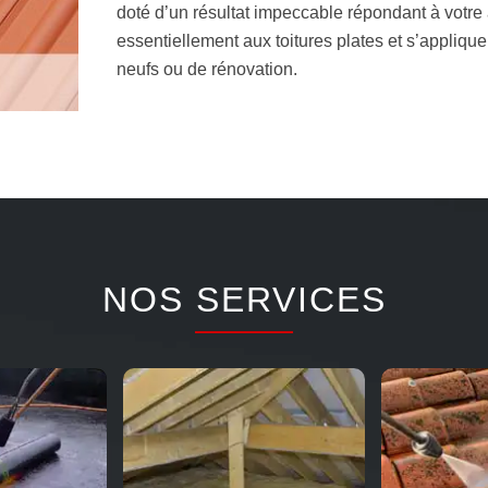
doté d’un résultat impeccable répondant à votre 
essentiellement aux toitures plates et s’applique
neufs ou de rénovation.
NOS SERVICES