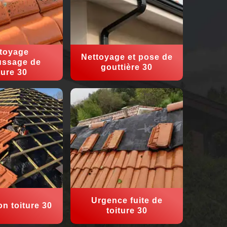
toyage
Nettoyage et pose de
ssage de
gouttière 30
ture 30
Urgence fuite de
on toiture 30
toiture 30