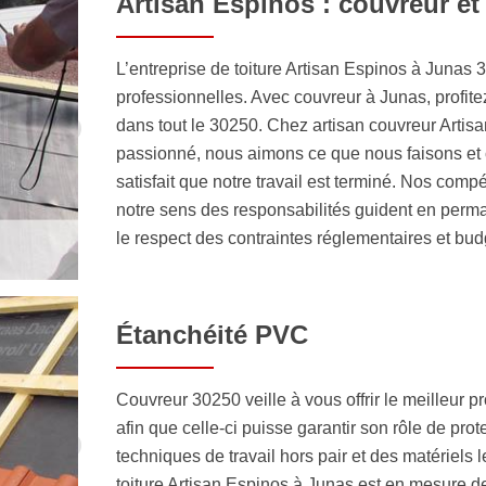
Artisan Espinos : couvreur et
L’entreprise de toiture Artisan Espinos à Junas 
professionnelles. Avec couvreur à Junas, profitez
dans tout le 30250. Chez artisan couvreur Arti
passionné, nous aimons ce que nous faisons et 
satisfait que notre travail est terminé. Nos com
notre sens des responsabilités guident en perma
le respect des contraintes réglementaires et bud
Étanchéité PVC
Couvreur 30250 veille à vous offrir le meilleur prod
afin que celle-ci puisse garantir son rôle de pro
techniques de travail hors pair et des matériels l
toiture Artisan Espinos à Junas est en mesure de 