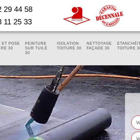
2 29 44 58
8 11 25 33
 ET POSE
PEINTURE
ISOLATION
NETTOYAGE
ETANCHÉI
ÈRE 30
SUR TUILE
TOITURE 30
FAÇADE 30
TOITURE 3
30