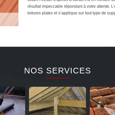
résultat impeccable répondant à votre attente. 
toitures plates et s’applique sur tout type de su
NOS SERVICES