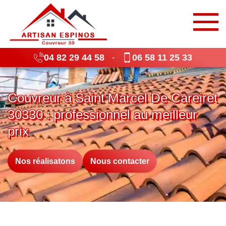
04 82 29 44 58
06 58 11 25 33
-
Couvreur à Saint Marcel De Careiret
30330 : professionnel au meilleur
prix
Nos réalisatons
Nous contacter