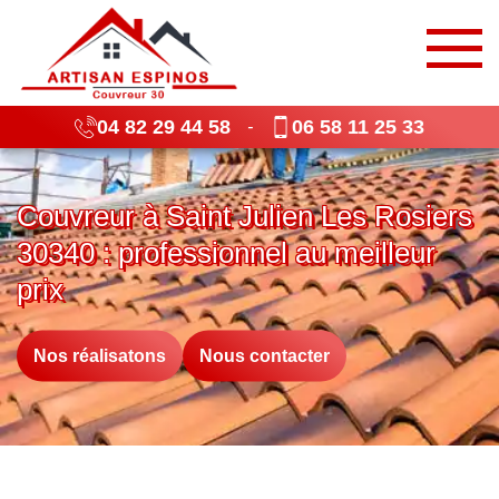
04 82 29 44 58
06 58 11 25 33
-
Couvreur à Saint Julien Les Rosiers
30340 : professionnel au meilleur
prix
Nos réalisatons
Nous contacter