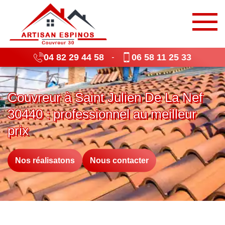
04 82 29 44 58
06 58 11 25 33
-
Couvreur à Saint Julien De La Nef
30440 : professionnel au meilleur
prix
Nos réalisatons
Nous contacter