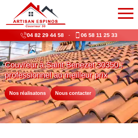
04 82 29 44 58
06 58 11 25 33
-
Couvreur à Saint Benezet 30350 :
professionnel au meilleur prix
Nos réalisatons
Nous contacter