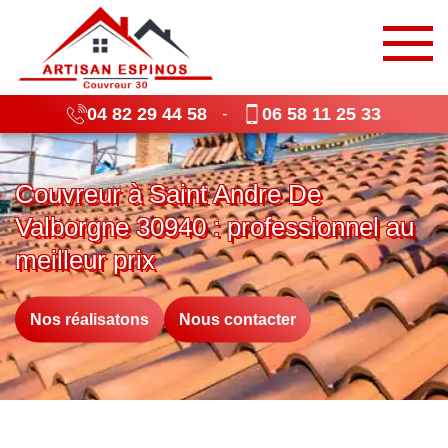
04 82 29 44 58
06 58 11 25 33
-
Couvreur à Saint Andre De
Valborgne 30940 : professionnel au
meilleur prix
Nos réalisatons
Nous contacter