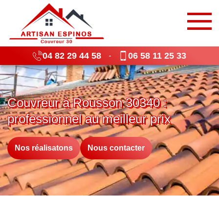
04 82 29 44 58
06 58 11 25 33
-
Couvreur à Rousson 30340 :
professionnel au meilleur prix
Nos réalisatons
Nous contacter